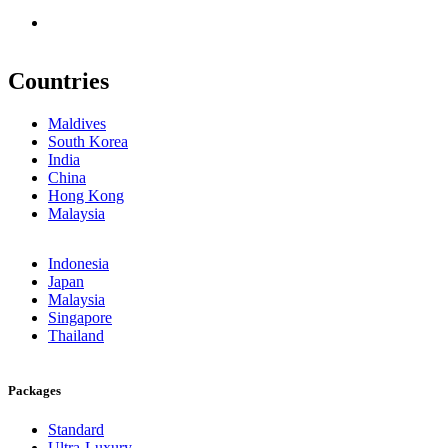
Countries
Maldives
South Korea
India
China
Hong Kong
Malaysia
Indonesia
Japan
Malaysia
Singapore
Thailand
Packages
Standard
Ultra-Luxury