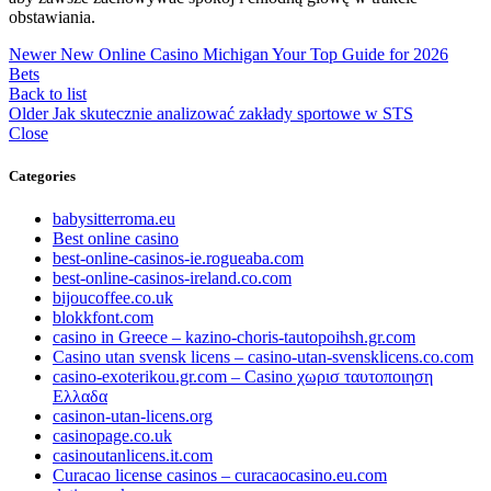
obstawiania.
Newer
New Online Casino Michigan Your Top Guide for 2026
Bets
Back to list
Older
Jak skutecznie analizować zakłady sportowe w STS
Close
Categories
babysitterroma.eu
Best online casino
best-online-casinos-ie.rogueaba.com
best-online-casinos-ireland.co.com
bijoucoffee.co.uk
blokkfont.com
casino in Greece – kazino-choris-tautopoihsh.gr.com
Casino utan svensk licens – casino-utan-svensklicens.co.com
casino-exoterikou.gr.com – Casino χωρισ ταυτοποιηση
Ελλαδα
casinon-utan-licens.org
casinopage.co.uk
casinoutanlicens.it.com
Curacao license casinos – curacaocasino.eu.com