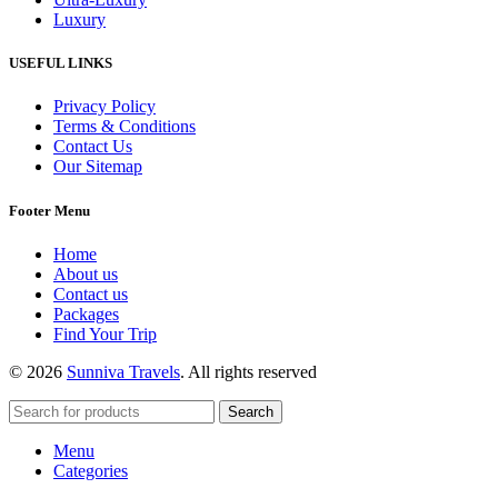
Luxury
USEFUL LINKS
Privacy Policy
Terms & Conditions
Contact Us
Our Sitemap
Footer Menu
Home
About us
Contact us
Packages
Find Your Trip
© 2026
Sunniva Travels
. All rights reserved
Search
Menu
Categories