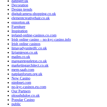
datinger.uk
Decoration
Design trends
digitalcamera-shopping.co.uk
elementcreativehair.co.uk
ennorton.uk
Furniture
Inspiration
ireland-online-casinos.co.com
Irish online casino – no-kyc-casino.info
Irish online casinos
limavadyunitedfc.co.uk
lizjamieson.co.uk
mailm.co.uk
margareteggleton.co.uk
marketingarchitect.co.uk
mem-saab.com
natplanforum.org.uk
New Casino
nimbnet.com
no-kyc-casinos.eu.com
Our Partners
ploughduloe.co.uk
Popular Casino
public